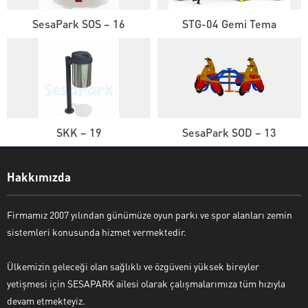
SesaPark SOS – 16
STG-04 Gemi Tema
SKK – 19
SesaPark SOD – 13
Sesapark Müşteri Hizmetleri
Hakkımızda
Firmamız 2007 yılından günümüze oyun parkı ve spor alanları zemin
sistemleri konusunda hizmet vermektedir.
Cevap Yaz
Ülkemizin geleceği olan sağlıklı ve özgüveni yüksek bireyler
yetişmesi için SESAPARK ailesi olarak çalışmalarımıza tüm hızıyla
devam etmekteyiz.